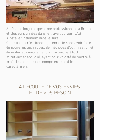
Après une longue expérience professionnelle à Bristol
et plusieurs années dans le travail du bois, LAB
s’installe finalement dans le Jura.
Curieux et perfectionniste, il enrichie son savoir faire
de nouvelles techniques, de méthodes d’optimisation et
de matériaux innovants. Un vrai touche à tout
minutieux et appliqué, ayant pour volonté de mettre à
profit les nombreuses compétences qui le
caractérisent.
A L'ÉCOUTE DE VOS ENVIES
ET DE VOS BESOIN